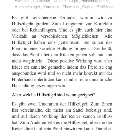
,
,
,
,
Hilfzügel
Ausbinder
Dreieckszügel
Halsverlängerer
,
,
,
,
Ausbindezügel
Korrektur
Chambon
Gogue
Stoßzügel
Es gibt verschiedene Gründe, warum wir zu
Hilfszügeln greifen: Zum Longieren, zur Korrektur
oder bei Reitanfängern. Und es gibt auch hier eine
Vielzahl an verschiedenen Möglichkeiten. Alle
Hilfszügel haben eins gemeinsam: Sie sollen das
Pferd in eine korrekte Haltung bringen. Das heißt,
dass das Pferd über den Rücken gehen soll und ihn
nicht wegdrückt. Diese positive Wirkung wird aber
leider oft zunichte gemacht, indem das Pferd zu eng
ausgebunden wird und so nicht mehr korrekt mit der
Hinterhand unterfußen kann und in eine unnatürliche
Halshaltung gezwungen wird.
Aber welche Hilfszügel sind wann geeignet?
Es gibt zwei Unterarten der Hilfszügel: Zum Einen
fest verschnallte, die meist am Sattel befestigt sind,
und auf deren Wirkung der Reiter keinen Einfluss
hat. Zum Anderen gibt es die Hilfszügel, über die der
Reiter direkt auf sein Pferd einwirken kann. Damit es