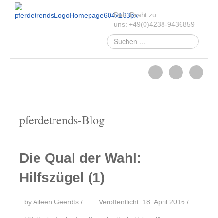
Dein Draht zu
uns:
+49
(
0
)
4238-
9436859
Suchen
...
pferdetrends-Blog
Die Qual der Wahl:
Hilfszügel (1)
by Aileen Geerdts
/
Veröffentlicht: 18. April 2016
/