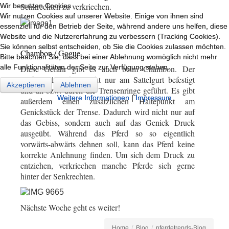
Senkrechten zu verkriechen.
Wir benutzen Cookies
Wir benutzen Cookies
Wir nutzen Cookies auf unserer Website. Einige von ihnen sind
Wir nutzen Cookies auf unserer Website. Einige von ihnen sind
essenziell für den Betrieb der Seite, während andere uns helfen, diese
essenziell für den Betrieb der Seite, während andere uns helfen, diese
Website und die Nutzererfahrung zu verbessern (Tracking Cookies).
Website und die Nutzererfahrung zu verbessern (Tracking Cookies).
Sie können selbst entscheiden, ob Sie die Cookies zulassen möchten.
Sie können selbst entscheiden, ob Sie die Cookies zulassen möchten.
Chambon / Gogue
Bitte beachten Sie, dass bei einer Ablehnung womöglich nicht mehr
Bitte beachten Sie, dass bei einer Ablehnung womöglich nicht mehr
alle Funktionalitäten der Seite zur Verfügung stehen.
alle Funktionalitäten der Seite zur Verfügung stehen.
Diese Gefahr gibt es auch beim Chambon. Der
Hilfszügel ist hier nicht nur am Sattelgurt befestigt
Akzeptieren
Akzeptieren
Ablehnen
Ablehnen
und an bzw. durch die Trensenringe geführt. Es gibt
Weitere Informationen
Weitere Informationen
|
|
Impressum
Impressum
außerdem einen zusätzlichen Haltepunkt am
Genickstück der Trense. Dadurch wird nicht nur auf
das Gebiss, sondern auch auf das Genick Druck
ausgeübt. Während das Pferd so so eigentlich
vorwärts-abwärts dehnen soll, kann das Pferd keine
korrekte Anlehnung finden. Um sich dem Druck zu
entziehen, verkriechen manche Pferde sich gerne
hinter der Senkrechten.
Nächste Woche geht es weiter!
/
/
Home
Blog
pferdetrends-Blog