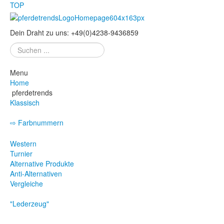
TOP
Dein Draht zu uns:
+49
(
0
)
4238-
9436859
Suchen
...
Menu
Home
pferdetrends
Klassisch
⇨ Farbnummern
Eskadron - Farbnummern
Western
Turnier
Alternative Produkte
Anti-Alternativen
Vergleiche
"Lederzeug"
Trense
Kandare