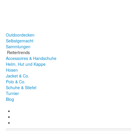
Stirnriemen
Halfter
Sattel
Vorderzeug
Zubehör & Co.
Outdoordecken
Selbstgemacht
Sammlungen
Reitertrends
Accessoires & Handschuhe
Helm, Hut und Kappe
Hosen
Jacket & Co.
Polo & Co.
Schuhe & Stiefel
Turnier
Blog