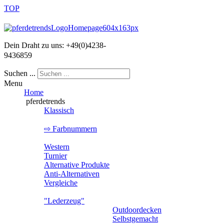
TOP
Dein Draht zu uns:
+49
(
0
)
4238-
9436859
Suchen ...
Menu
Home
pferdetrends
Klassisch
⇨ Farbnummern
Eskadron - Farbnumm
Western
Turnier
Alternative Produkte
Anti-Alternativen
Vergleiche
"Lederzeug"
Trense
Outdoordecken
Kandare
Selbstgemacht