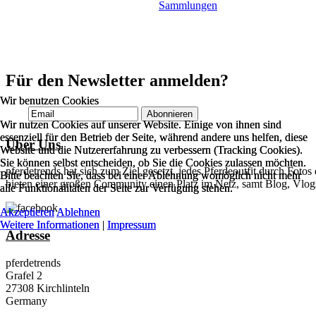
Stirnriemen
Sammlungen
Halfter
Sattel
Vorderzeug
Zubehör & Co.
Für den Newsletter anmelden?
Wir benutzen Cookies
Wir benutzen Cookies
Wir nutzen Cookies auf unserer Website. Einige von ihnen sind
Wir nutzen Cookies auf unserer Website. Einige von ihnen sind
essenziell für den Betrieb der Seite, während andere uns helfen, diese
essenziell für den Betrieb der Seite, während andere uns helfen, diese
Über Uns
Website und die Nutzererfahrung zu verbessern (Tracking Cookies).
Website und die Nutzererfahrung zu verbessern (Tracking Cookies).
Sie können selbst entscheiden, ob Sie die Cookies zulassen möchten.
Sie können selbst entscheiden, ob Sie die Cookies zulassen möchten.
pferdetrends hat sich zum Ziel gesetzt, jedes Pferdeoutfit durch Foto
Bitte beachten Sie, dass bei einer Ablehnung womöglich nicht mehr
Bitte beachten Sie, dass bei einer Ablehnung womöglich nicht mehr
bieten einer großen Community einen Platz im Netz, samt Blog, Vlog
alle Funktionalitäten der Seite zur Verfügung stehen.
alle Funktionalitäten der Seite zur Verfügung stehen.
Akzeptieren
Akzeptieren
Ablehnen
Ablehnen
Weitere Informationen
Weitere Informationen
|
|
Impressum
Impressum
Adresse
pferdetrends
Grafel 2
27308 Kirchlinteln
Germany