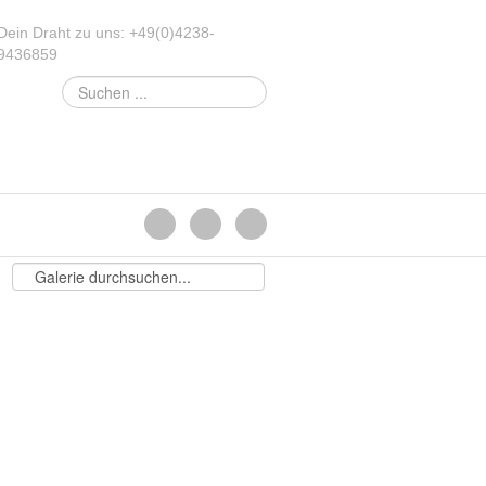
Dein Draht zu uns:
+49
(
0
)
4238-
9436859
Suchen
...