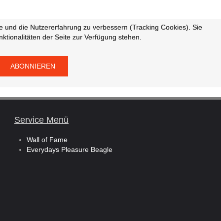
te und die Nutzererfahrung zu verbessern (Tracking Cookies). Sie
te und die Nutzererfahrung zu verbessern (Tracking Cookies). Sie
ktionalitäten der Seite zur Verfügung stehen.
ktionalitäten der Seite zur Verfügung stehen.
Service Menü
Wall of Fame
Everydays Pleasure Beagle