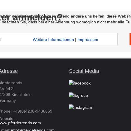
ter anmelden?
ell für den Betrieb der Seite, während andere uns helfen, diese Websi
ell für den Betrieb der Seite, während andere uns helfen, diese Websi
 beachten Sie, dass bei einer Ablehnung womöglich nicht mehr alle Fun
 beachten Sie, dass bei einer Ablehnung womöglich nicht mehr alle Fun
Weitere Informationen
Weitere Informationen
|
|
Impressum
Impressum
Adresse
Social Media
pferdetrends
Grafel 2
27308 Kirchlinteln
Germany
Phone: +49(0)4238-9436859
Website:
www.pferdetrends.com
Email:
info@pferdetrends.com