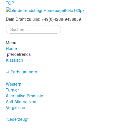
TOP
Dein Draht zu uns:
+49
(
0
)
4238-
9436859
Suchen
...
Menu
Home
pferdetrends
Klassisch
⇨ Farbnummern
Eskadron - Farbnummern
Western
Turnier
Alternative Produkte
Anti-Alternativen
Vergleiche
"Lederzeug"
Trense
Kandare