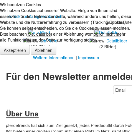
Wir benutzen Cookies
Wir benutzen Cookies
Wir nutzen Cookies auf unserer Website. Einige von ihnen sind
Wir nutzen Cookies auf unserer Website. Einige von ihnen sind
essenziell für den Betrieb der Seite, während andere uns helfen, diese
essenziell für den Betrieb der Seite, während andere uns helfen, diese
Zurück zur Kategorieübersicht
Website und die Nutzererfahrung zu verbessern (Tracking Cookies).
Website und die Nutzererfahrung zu verbessern (Tracking Cookies).
Es gibt 2 Unte
Sie können selbst entscheiden, ob Sie die Cookies zulassen möchten.
Sie können selbst entscheiden, ob Sie die Cookies zulassen möchten.
Bitte beachten Sie, dass bei einer Ablehnung womöglich nicht mehr
Bitte beachten Sie, dass bei einer Ablehnung womöglich nicht mehr
alle Funktionalitäten der Seite zur Verfügung stehen.
alle Funktionalitäten der Seite zur Verfügung stehen.
am Pferd
Detailbilder
(120 Bilder)
(2 Bilder)
Akzeptieren
Akzeptieren
Ablehnen
Ablehnen
Weitere Informationen
Weitere Informationen
|
|
Impressum
Impressum
Für den Newsletter anmeld
Über Uns
pferdetrends hat sich zum Ziel gesetzt, jedes Pferdeoutfit durch Fo
Wir bieten einer großen Community einen Platz im Netz, samt Blog, 