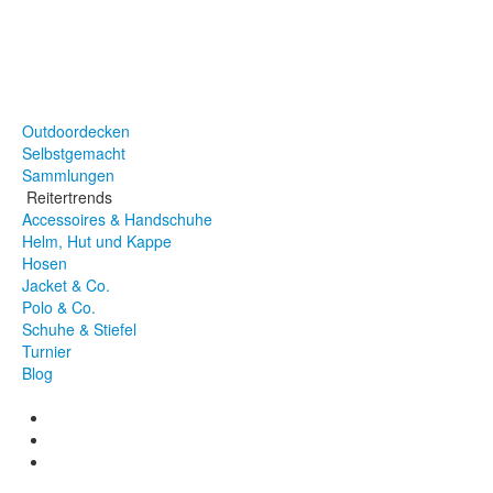
Stirnriemen
Halfter
Sattel
Vorderzeug
Zubehör & Co.
Outdoordecken
Selbstgemacht
Sammlungen
Reitertrends
Accessoires & Handschuhe
Helm, Hut und Kappe
Hosen
Jacket & Co.
Polo & Co.
Schuhe & Stiefel
Turnier
Blog