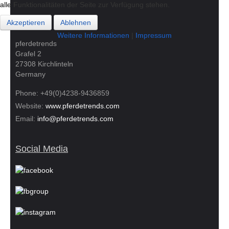
alle Funktionalitäten der Seite zur Verfügung stehen.
alle Funktionalitäten der Seite zur Verfügung stehen.
Adresse
Akzeptieren
Akzeptieren
Ablehnen
Ablehnen
Weitere Informationen
Weitere Informationen
|
|
Impressum
Impressum
pferdetrends
Grafel 2
27308 Kirchlinteln
Germany
Phone: +49(0)4238-9436859
Website:
www.pferdetrends.com
Email:
info@pferdetrends.com
Social Media