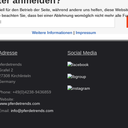
ter anmelden?
ell für den Betrieb der Seite, während andere uns helfen, diese Websi
ell für den Betrieb der Seite, während andere uns helfen, diese Websi
 beachten Sie, dass bei einer Ablehnung womöglich nicht mehr alle Fun
 beachten Sie, dass bei einer Ablehnung womöglich nicht mehr alle Fun
Weitere Informationen
Weitere Informationen
|
|
Impressum
Impressum
Adresse
Social Media
pferdetrends
Grafel 2
27308 Kirchlinteln
Germany
Phone: +49(0)4238-9436859
Website:
www.pferdetrends.com
Email:
info@pferdetrends.com