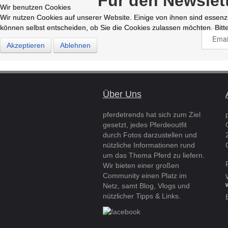
Für den Newslet
Wir benutzen Cookies
Wir benutzen Cookies
Wir nutzen Cookies auf unserer Website. Einige von ihnen sind essenzi
Wir nutzen Cookies auf unserer Website. Einige von ihnen sind essenzi
können selbst entscheiden, ob Sie die Cookies zulassen möchten. Bitte
können selbst entscheiden, ob Sie die Cookies zulassen möchten. Bitte
Akzeptieren
Akzeptieren
Ablehnen
Ablehnen
Über Uns
pferdetrends hat sich zum Ziel
gesetzt, jedes Pferdeoutfit
durch Fotos darzustellen und
nützliche Informationen rund
um das Thema Pferd zu liefern.
Wir bieten einer großen
Community einen Platz im
Netz, samt Blog, Vlogs und
nützlicher Tipps & Links.