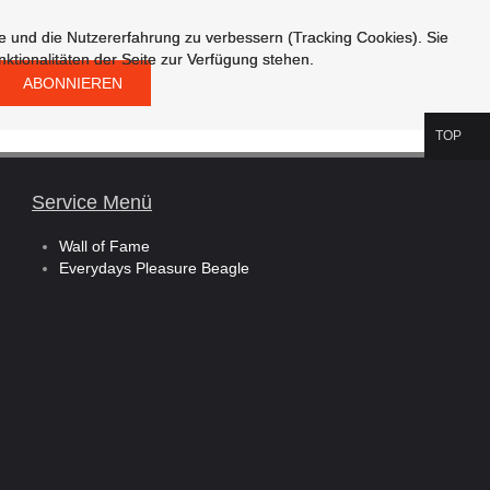
te und die Nutzererfahrung zu verbessern (Tracking Cookies). Sie
te und die Nutzererfahrung zu verbessern (Tracking Cookies). Sie
ktionalitäten der Seite zur Verfügung stehen.
ktionalitäten der Seite zur Verfügung stehen.
TOP
Service Menü
Wall of Fame
Everydays Pleasure Beagle