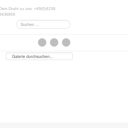
Dein Draht zu uns:
+49
(
0
)
4238-
9436859
Suchen
...